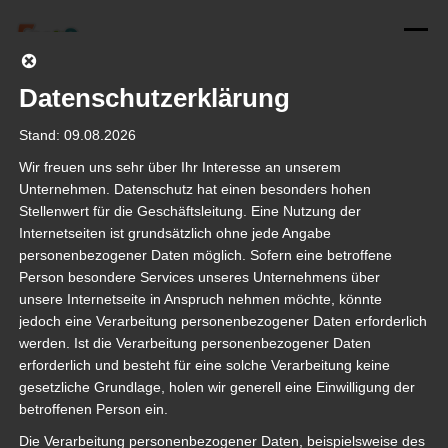
Zum
Inhalt
Menü
springen
Datenschutzerklärung
START
FERIENSPIELE MIT FEONA
ADD-ONS
FEEDBACKTREFFEN #3 (ONLINE)
Stand: 09.08.2026
Wir freuen uns sehr über Ihr Interesse an unserem
TUTORIALS
FERIENFEE
DATENSCHUTZ
Unternehmen. Datenschutz hat einen besonders hohen
FEONA
Feedbacktreffen #3 (Online)
Stellenwert für die Geschäftsleitung. Eine Nutzung der
Internetseiten ist grundsätzlich ohne jede Angabe
personenbezogener Daten möglich. Sofern eine betroffene
REFERENZEN
KONTAKT
Datum und Uhrzeit
Person besondere Services unseres Unternehmens über
24.11.2020
unsere Internetseite in Anspruch nehmen möchte, könnte
14:00 - 16:00 Uhr
jedoch eine Verarbeitung personenbezogener Daten erforderlich
Beschreibung
werden. Ist die Verarbeitung personenbezogener Daten
erforderlich und besteht für eine solche Verarbeitung keine
Wir freuen uns auf Ihr Feedback!
gesetzliche Grundlage, holen wir generell eine Einwilligung der
Gerne möchten wir uns mit Ihnen persönlich austauschen. Wie konnten
betroffenen Person ein.
die Ferienspiele im vergangenen Jahr durchgeführt werden? Welche
Die Verarbeitung personenbezogener Daten, beispielsweise des
Ideen und Verbesserungsvorschläge gibt es für das nächste Jahr? Die