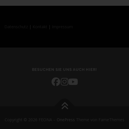
Begriffsbestimmungen
Die Datenschutzerklärung beruht auf den Begrifflichkeiten, die
Datenschutz
|
Kontakt
|
Impressum
durch den Europäischen Richtlinien- und Verordnungsgeber
beim Erlass der Datenschutz-Grundverordnung (DS-GVO)
verwendet wurden. Unsere Datenschutzerklärung soll sowohl für
die Öffentlichkeit als auch für unsere Kunden und
Geschäftspartner einfach lesbar und verständlich sein. Um dies
zu gewährleisten, möchten wir vorab die verwendeten
Begrifflichkeiten erläutern.
BESUCHEN SIE UNS AUCH HIER!
Wir verwenden in dieser Datenschutzerklärung unter anderem
die folgenden Begriffe:
a) personenbezogene Daten
Personenbezogene Daten sind alle Informationen, die sich
auf eine identifizierte oder identifizierbare natürliche Person
(im Folgenden "betroffene Person") beziehen. Als
Copyright © 2026 FEONA
–
OnePress
Theme von FameThemes
identifizierbar wird eine natürliche Person angesehen, die
direkt oder indirekt, insbesondere mittels Zuordnung zu einer