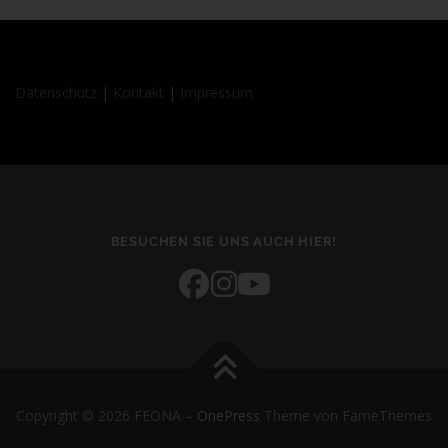
Begriffsbestimmungen
Die Datenschutzerklärung beruht auf den Begrifflichkeiten, die
Datenschutz
|
Kontakt
|
Impressum
durch den Europäischen Richtlinien- und Verordnungsgeber
beim Erlass der Datenschutz-Grundverordnung (DS-GVO)
verwendet wurden. Unsere Datenschutzerklärung soll sowohl für
die Öffentlichkeit als auch für unsere Kunden und
Geschäftspartner einfach lesbar und verständlich sein. Um dies
zu gewährleisten, möchten wir vorab die verwendeten
Begrifflichkeiten erläutern.
BESUCHEN SIE UNS AUCH HIER!
Wir verwenden in dieser Datenschutzerklärung unter anderem
die folgenden Begriffe:
a) personenbezogene Daten
Personenbezogene Daten sind alle Informationen, die sich
auf eine identifizierte oder identifizierbare natürliche Person
(im Folgenden "betroffene Person") beziehen. Als
Copyright © 2026 FEONA
–
OnePress
Theme von FameThemes
identifizierbar wird eine natürliche Person angesehen, die
direkt oder indirekt, insbesondere mittels Zuordnung zu einer