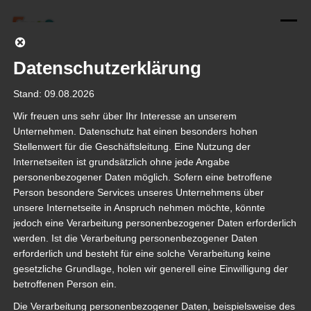
Zum
Inhalt
Menü
springen
Datenschutzerklärung
START
FERIENSPIELE MIT FEONA
ADD-ONS
FEEDBACKTREFFEN #2 (ONLINE)
Stand: 09.08.2026
Wir freuen uns sehr über Ihr Interesse an unserem
TUTORIALS
FERIENFEE
DATENSCHUTZ
Unternehmen. Datenschutz hat einen besonders hohen
FEONA
Feedbacktreffen #2 (Online)
Stellenwert für die Geschäftsleitung. Eine Nutzung der
Internetseiten ist grundsätzlich ohne jede Angabe
personenbezogener Daten möglich. Sofern eine betroffene
REFERENZEN
KONTAKT
Datum und Uhrzeit
Person besondere Services unseres Unternehmens über
20.11.2020
unsere Internetseite in Anspruch nehmen möchte, könnte
10:00 - 12:00 Uhr
jedoch eine Verarbeitung personenbezogener Daten erforderlich
Beschreibung
werden. Ist die Verarbeitung personenbezogener Daten
erforderlich und besteht für eine solche Verarbeitung keine
Wir freuen uns auf Ihr Feedback!
gesetzliche Grundlage, holen wir generell eine Einwilligung der
Gerne möchten wir uns mit Ihnen persönlich austauschen. Wie konnten
betroffenen Person ein.
die Ferienspiele im vergangenen Jahr durchgeführt werden? Welche
Die Verarbeitung personenbezogener Daten, beispielsweise des
Ideen und Verbesserungsvorschläge gibt es für das nächste Jahr? Die